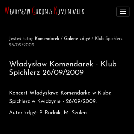
W
G
K
ładysław
udonis
omendarek
Rozw
men
Jesteś tutaj:
Komendarek
/
Galerie zdjęć
/ Klub Spichlerz
26/09/2009
Władysław Komendarek - Klub
Spichlerz 26/09/2009
Koncert Władysława Komendarka w Klube
Spichlerz w Kwidzynie - 26/09/2009.
Autor zdjęć: P. Rudnik, M. Szulen