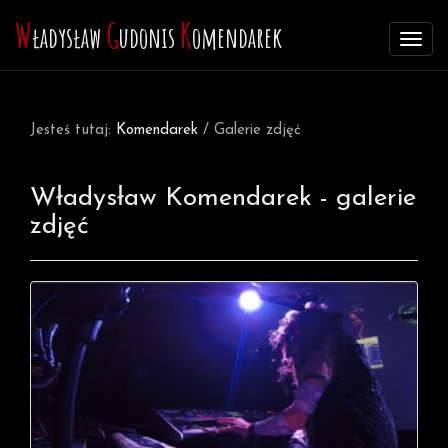
W
G
K
ładysław
udonis
omendarek
Rozw
men
Jesteś tutaj:
Komendarek
/ Galerie zdjęć
Władysław Komendarek - galerie
zdjęć