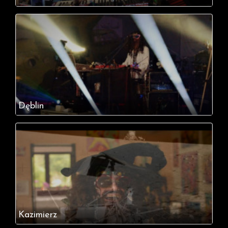
Dęblin
Kazimierz